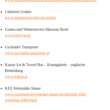
Gärtnerei Gruber
www.
gaertnereigruber.sta.io/start
Graten und Winterservice Marsoun René
www.
rm4you.at
Gschaider Transporte
www.gschaider-transporte.at
Kaizar Art & Tweed Bar – Kunstgalerie – englische 
Bekleidung
www.kaizar.at
KFZ-Werkstätte Slanar
www.
eurorepar.at/werkstatt-slanar-gesellschaft-mbh-
reichenau-8460.html