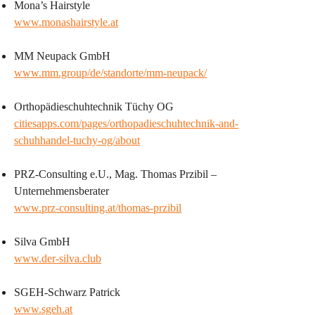
Mona’s Hairstyle
www.monashairstyle.at
MM Neupack GmbH
www.
mm.group/de/standorte/mm-neupack/
Orthopädieschuhtechnik Tüchy OG
citiesapps.com/pages/orthopadieschuhtechnik-and-
schuhhandel-tuchy-og/about
PRZ-Consulting e.U., Mag. Thomas Przibil – 
Unternehmensberater
www.prz-consulting.at/thomas-przibil
Silva GmbH
www.der-silva.club
SGEH-Schwarz Patrick
www.sgeh.at