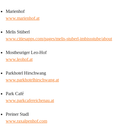
Marienhof
www.marienhof.at
Melis Stüberl
www.citiesapps.com/pages/melis-stuberl-imbissstube/about
Mostheuriger Leo-Hof
www.leohof.at
Parkhotel Hirschwang
www.parkhotelhirschwang.at
Park Café 
www.parkcafereichenau.at
Preiner Stadl
www.raxalpenhof.com