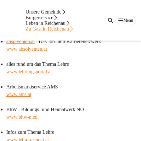
Auf dieser Seite
Unsere Gemeinde
Links
Bürgerservice
Menü
Leben in Reichenau
Zu Gast in Reichenau
Bildung
absolventen.at
 - Das Job- und Karrierenetzwerk
www.absolventen.at
alles rund um das Thema Lehre
www.lehrlingsportal.at
Arbeitsmarktservice AMS
www.ams.at
BhW - Bildungs- und Heimatwerk NÖ
www.bhw-n.eu
Infos zum Thema Lehre
www.lehre-respekt.at