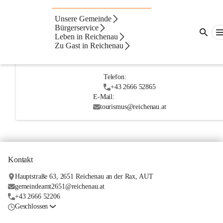
Unsere Gemeinde
Fußzeile
Kontakte
Navigation
Beste Resultate
Bürgerservice
Leben in Reichenau
Suchergebnisse
Suchergebnisse:
Zu Gast in Reichenau
1
Tourismusbüro Reichenau an der Rax
Telefon:
+43 2666 52865
E-Mail:
tourismus@reichenau.at
Kontakt
Hauptstraße 63, 2651 Reichenau an der Rax, AUT
gemeindeamt2651@reichenau.at
+43 2666 52206
Geschlossen