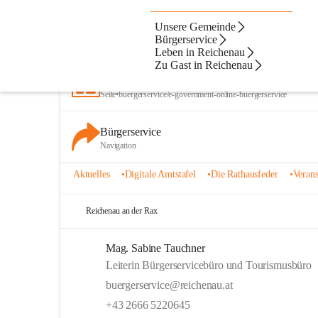
Unsere Gemeinde
Artikel
Dateien
Kontakte
N
Beste Resultate
Bürgerservice
Leben in Reichenau
Suchergebnisse
Suchergebnisse:
Zu Gast in Reichenau
25
E-Government - Online Bürgerservice
Seite
•
buergerservice/e-government-online-buergerservice
Bürgerservice
Navigation
Aktuelles
•
Digitale Amtstafel
•
Die Rathausfeder
•
Verans
Reichenau an der Rax
Mag. Sabine Tauchner
Leiterin Bürgerservicebüro und Tourismusbüro
buergerservice@reichenau.at
+43 2666 5220645