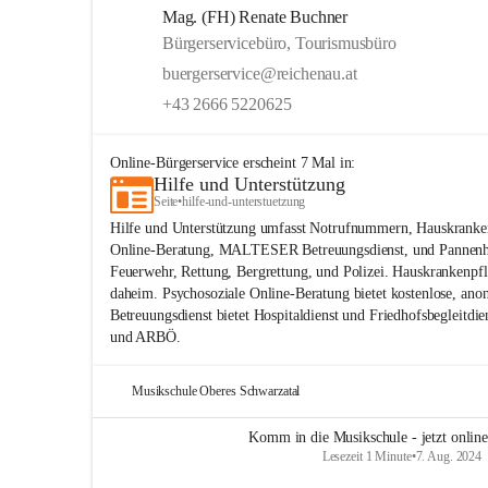
Mag. (FH) Renate Buchner
Bürgerservicebüro, Tourismusbüro
buergerservice@reichenau.at
+43 2666 5220625
Online-Bürgerservice
erscheint
7
Mal in:
Hilfe und Unterstützung
Seite
•
hilfe-und-unterstuetzung
Hilfe und Unterstützung umfasst Notrufnummern, Hauskranken
Online-Beratung, MALTESER Betreuungsdienst, und Pannenh
Feuerwehr, Rettung, Bergrettung, und Polizei. Hauskrankenpfl
daheim. Psychosoziale Online-Beratung bietet kostenlose, 
Betreuungsdienst bietet Hospitaldienst und Friedhofsbegleitd
und ARBÖ.
Musikschule Oberes Schwarzatal
Komm in die Musikschule - jetzt onlin
Lesezeit 1 Minute
•
7. Aug. 2024