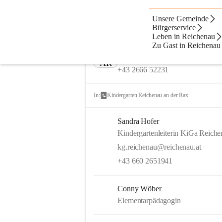
Unsere Gemeinde
Artikel
Dateien
Fußzeile
Ko
Beste Resultate
Bürgerservice
Leben in Reichenau
Suchergebnisse
Suchergebnisse:
Zu Gast in Reichenau
2
Apotheke Reichenau
AR
+43 2666 52231
In:
Kindergarten Reichenau an der Rax
Sandra Hofer
Kindergartenleiterin KiGa Reich
kg.reichenau@reichenau.at
+43 660 2651941
Conny Wöber
Elementarpädagogin