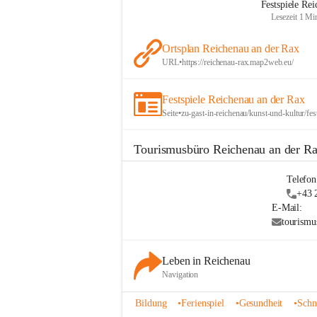
Festspiele Re
Lesezeit 1 Mi
Ortsplan Reichenau an der Rax
URL
•
https://reichenau-rax.map2web.eu/
Festspiele Reichenau an der Rax
Seite
•
zu-gast-in-reichenau/kunst-und-kultur/fes
Tourismusbüro Reichenau an der R
Telefon
+43 
E-Mail:
tourismu
Leben in Reichenau
Navigation
Bildung
•
Ferienspiel
•
Gesundheit
•
Schn