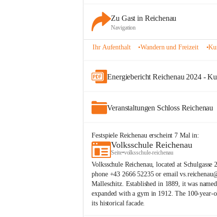
Zu Gast in Reichenau
Navigation
Ihr Aufenthalt
•
Wandern und Freizeit
•
Ku
Energiebericht Reichenau 2024 - Ku
Veranstaltungen Schloss Reichenau
Festspiele Reichenau
erscheint
7
Mal in:
Volksschule Reichenau
Seite
•
volksschule-reichenau
Volksschule Reichenau, located at Schulgasse 
phone +43 2666 52235 or email vs.reichenau@
Malleschitz. Established in 1889, it was name
expanded with a gym in 1912. The 100-year-ol
its historical facade.