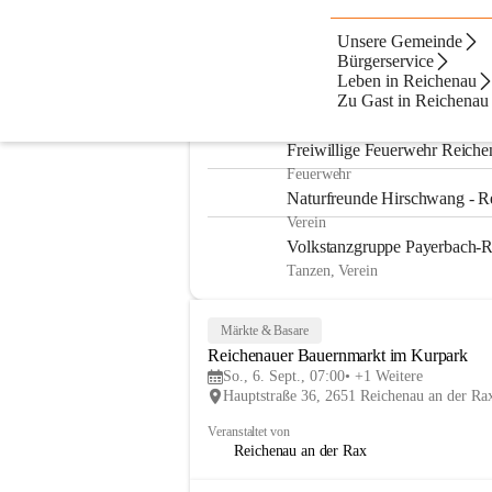
Unsere Gemeinde
Artikel
Dateien
Fußzeile
Ko
Beste Resultate
Bürgerservice
Leben in Reichenau
Suchergebnisse
Suchergebnisse:
Zu Gast in Reichenau
25
Seiten
Freiwillige Feuerwehr Reiche
Feuerwehr
Naturfreunde Hirschwang - R
Verein
Volkstanzgruppe Payerbach-
Tanzen, Verein
Märkte & Basare
Reichenauer Bauernmarkt im Kurpark
So., 6. Sept., 07:00
+1 Weitere
Hauptstraße 36, 2651 Reichenau an der R
Veranstaltet von
Reichenau an der Rax