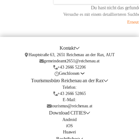
Du hast nicht das gefund
Versuche es mit einem detaillierteren Suchb
Erneut
Kontakt
Hauptstraße 63, 2651 Reichenau an der Rax, AUT
gemeindeamt2651@reichenau.at
+43 2666 52206
Geschlossen
Tourismusbüro Reichenau an der Rax
Telefon:
+43 2666 52865
E-Mail:
tourismus@reichenau.at
Download CITIES
Android
iOS
Huawei
Rechtliches