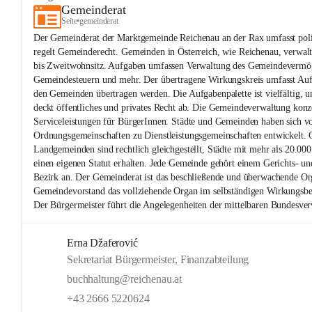
Gemeinderat
Seite
•
gemeinderat
Der Gemeinderat der Marktgemeinde Reichenau an der Rax umfasst polit
regelt Gemeinderecht. Gemeinden in Österreich, wie Reichenau, verwal
bis Zweitwohnsitz. Aufgaben umfassen Verwaltung des Gemeindevermö
Gemeindesteuern und mehr. Der übertragene Wirkungskreis umfasst Aufg
den Gemeinden übertragen werden. Die Aufgabenpalette ist vielfältig, 
deckt öffentliches und privates Recht ab. Die Gemeindeverwaltung konze
Serviceleistungen für BürgerInnen. Städte und Gemeinden haben sich v
Ordnungsgemeinschaften zu Dienstleistungsgemeinschaften entwickelt. 
Landgemeinden sind rechtlich gleichgestellt, Städte mit mehr als 20.0
einen eigenen Statut erhalten. Jede Gemeinde gehört einem Gerichts- un
Bezirk an. Der Gemeinderat ist das beschließende und überwachende Or
Gemeindevorstand das vollziehende Organ im selbständigen Wirkungsbe
Der Bürgermeister führt die Angelegenheiten der mittelbaren Bundesver
Erna Džaferović
Sekretariat Bürgermeister, Finanzabteilung
buchhaltung@reichenau.at
+43 2666 5220624