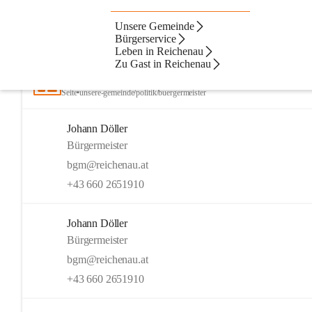
Unsere Gemeinde
Artikel
Kontakte
Navigation
Beste Resultate
Bürgerservice
Leben in Reichenau
Suchergebnisse
Suchergebnisse:
Zu Gast in Reichenau
16
Bürgermeister
Seite
•
unsere-gemeinde/politik/buergermeister
Johann Döller
Bürgermeister
bgm@reichenau.at
+43 660 2651910
Johann Döller
Bürgermeister
bgm@reichenau.at
+43 660 2651910