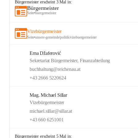
Bürgermeister
erscheint
3
Mal in:
Bürgermeister
Seite
•
buergermeister
Vizebürgermeister
Seite
•
unsere-gemeinde/politik/vizebuergermeister
Erna Džaferović
Sekretariat Bürgermeister, Finanzabteilung
buchhaltung@reichenau.at
+43 2666 5220624
Mag. Michael Sillar
Vizebürgermeister
michael.sillar@sillar.at
+43 660 6251001
Bürgermeister
erscheint
5
Mal in: