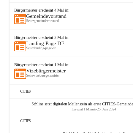
Bürgermeister
erscheint
4
Mal in:
Gemeindevorstand
Seite
•
gemeindevorstand
Bürgermeister
erscheint
2
Mal in:
Landing Page DE
Seite
•
landing-page-de
Bürgermeister
erscheint
1
Mal in:
Vizebürgermeister
Seite
•
vizebuergermeister
CITIES
Schlins setzt digitalen Meilenstein als erste CITIES-Gemeinde
Lesezeit 1 Minute
•
25. Juni 2024
CITIES