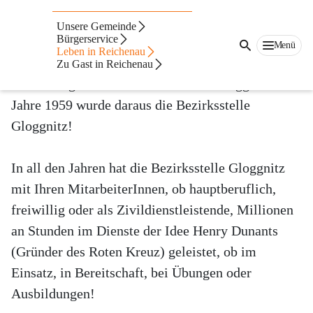
Rotes Kreuz
Unsere Gemeinde
Bürgerservice
Menü
Bezirksstelle Gloggnitz
Leben in Reichenau
Zu Gast in Reichenau
Seit 1948 gibt es das Rote Kreuz in Gloggnitz. Im 
Jahre 1959 wurde daraus die Bezirksstelle 
Gloggnitz! 
In all den Jahren hat die Bezirksstelle Gloggnitz 
mit Ihren MitarbeiterInnen, ob hauptberuflich, 
freiwillig oder als Zivildienstleistende, Millionen 
an Stunden im Dienste der Idee Henry Dunants 
(Gründer des Roten Kreuz) geleistet, ob im 
Einsatz, in Bereitschaft, bei Übungen oder 
Ausbildungen!