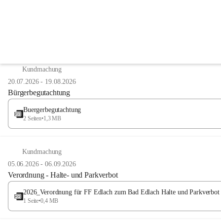
Anzeigeart
Kundmachung
20.07.2026
-
19.08.2026
Bürgerbegutachtung
Buergerbegutachtung
2 Seiten
•
1,3 MB
Kundmachung
05.06.2026
-
06.09.2026
Verordnung - Halte- und Parkverbot
2026_Verordnung für FF Edlach zum Bad Edlach Halte und Parkverbot
1 Seite
•
0,4 MB